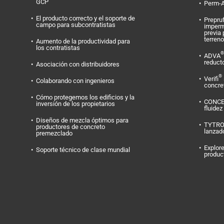
GCP
Perm-A
El producto correcto y el soporte de
Prepru
campo para subcontratistas
imperm
previa 
terreno
Aumento de la productividad para
los contratistas
®
ADVA
reduct
Asociación con distribuidores
®
Verifi
Colaborando con ingenieros
concret
Cómo protegemos los edificios y la
CONC
inversión de los propietarios
fluidez
Diseños de mezcla óptimos para
TYTR
productores de concreto
lanzad
premezclado
Explore
Soporte técnico de clase mundial
produc