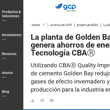
Skip
to
Productos &
main
Soluciones
navigation
Home
Acerca de GCP
project profiles
La p
Productos
La planta de Golden 
Documentos
&
genera ahorros de ene
Soluciones
Tecnología CBAⓇ
Documentos
Recursos
Recursos
Utilizando CBAⓇ Quality Impro
Acerca
de cemento Golden Bay redujo
Acerca
Blog
gases de efecto invernadero y
Country
producción para la industria e
Blog
Login
Contact