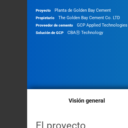
Contact
Planta de Golden Bay Cement
Proyecto
My
The Golden Bay Cement Co. LTD
Propietario
Briefcase
GCP Applied Technologies
Proveedor de cemento
CBAⓇ Technology
Solución de GCP
Visión general
El proyecto