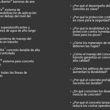
®
-Barrier
barreras de aire
¿Por qué el desempeño del
concreto es clave?
®
fe
sistema de
eabilización de aplicación
por debajo del nivel del
¿Por qué la protección con
es clave para la seguridad
superplastificantes y
¿Por qué la durabilidad y la
ores de agua de alto rango
protección contra humeda
clave para los pisos?
sistema de manejo del
o en tránsito
¿Cómo los materiales de i
detienen las fugas?
™
ERA
concreto durable de alta
 controlada
¿Cómo el manejo del concr
tránsito garantiza un concr
alta calidad?
®
O
sistema para concreto
o
¿Cómo los aditivos de cem
aumentan la durabilidad?
 todas las líneas de
to
¿Por qué el concreto prefa
necesita ser durable?
¿En qué consisten los dis
mezcla de concreto?
¿Por qué el concreto lanza
reduce los costos operativ