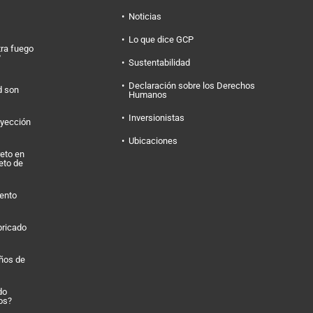
Noticias
Lo que dice GCP
tra fuego
?
Sustentabilidad
Declaración sobre los Derechos
d son
Humanos
Inversionistas
nyección
Ubicaciones
eto en
eto de
ento
bricado
eños de
do
os?