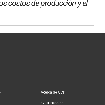
 los costos de producción y el
o
Acerca de GCP
¿Por qué GCP?