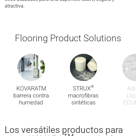
atractiva.
Flooring Product Solutions
®
KOVARATM
STRUX
Adi
barrera contra
macrofibras
Líq
humedad
sintéticas
ECLI
Los versátiles productos para