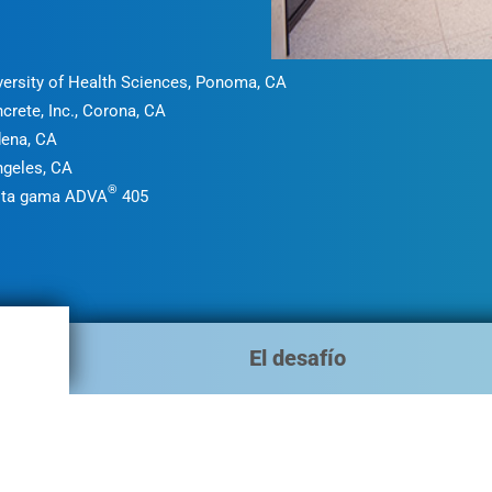
versity of Health Sciences, Ponoma, CA
crete, Inc., Corona, CA
dena, CA
ngeles, CA
®
alta gama ADVA
405
El desafío