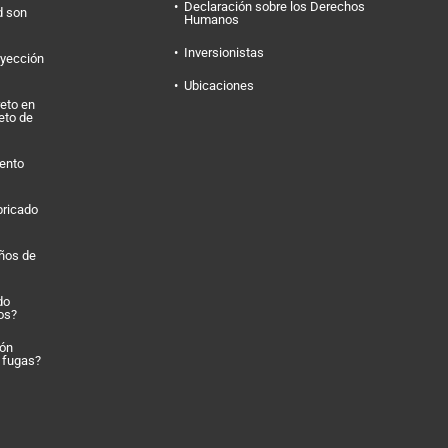
Declaración sobre los Derechos
d son
Humanos
Inversionistas
nyección
Ubicaciones
eto en
eto de
ento
bricado
eños de
do
os?
ión
a fugas?