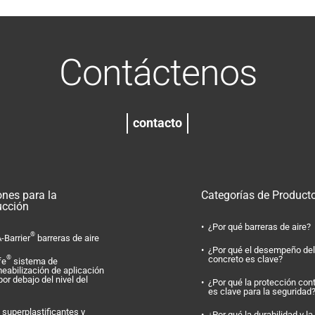
Contáctenos
contacto
ones para la
Categorías de Product
ucción
¿Por qué barreras de aire?
®
-Barrier
barreras de aire
¿Por qué el desempeño del
concreto es clave?
®
fe
sistema de
eabilización de aplicación
por debajo del nivel del
¿Por qué la protección con
es clave para la seguridad
superplastificantes y
¿Por qué la durabilidad y la