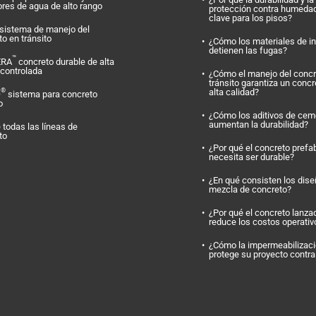
ores de agua de alto rango
protección contra humeda
clave para los pisos?
sistema de manejo del
o en tránsito
¿Cómo los materiales de i
detienen las fugas?
™
ERA
concreto durable de alta
 controlada
¿Cómo el manejo del concr
tránsito garantiza un concr
alta calidad?
®
O
sistema para concreto
o
¿Cómo los aditivos de cem
aumentan la durabilidad?
 todas las líneas de
to
¿Por qué el concreto prefa
necesita ser durable?
¿En qué consisten los dis
mezcla de concreto?
¿Por qué el concreto lanza
reduce los costos operativ
¿Cómo la impermeabilizac
protege su proyecto contr