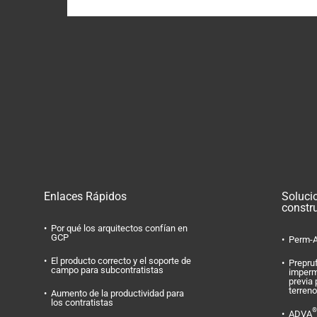
Enlaces Rápidos
Soluci
constr
Por qué los arquitectos confían en
GCP
Perm-A
El producto correcto y el soporte de
Prepru
campo para subcontratistas
imperm
previa 
terreno
Aumento de la productividad para
los contratistas
®
ADVA