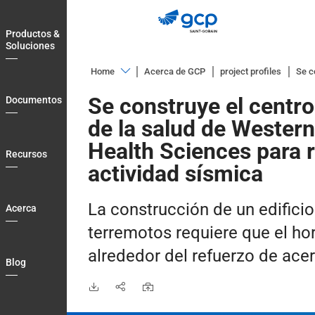
Skip
to
Productos &
main
Soluciones
navigation
Home
Acerca de GCP
project profiles
Se c
Productos
Se construye el centr
Documentos
&
de la salud de Western
Soluciones
Health Sciences para re
Documentos
Recursos
actividad sísmica
Recursos
Acerca
La construcción de un edificio
Acerca
Blog
terremotos requiere que el h
Country
alrededor del refuerzo de acer
Blog
Login
Contact