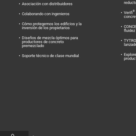
reduct
Asociación con distribuidores
®
Verifi
Colaborando con ingenieros
concret
Cómo protegemos los edificios y la
CONC
inversión de los propietarios
fluidez
Diseños de mezcla óptimos para
TYTR
productores de concreto
lanzad
premezclado
Explore
Soporte técnico de clase mundial
produc