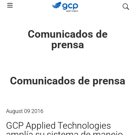
Skip
search
to
main
navigation
Comunicados de
prensa
Comunicados de prensa
August
09
2016
GCP Applied Technologies
amplía su sistema de manejo