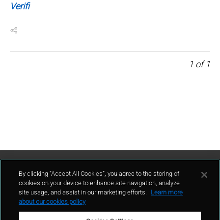
Verifi
1
of
1
Contáctenos
By clicking “Accept All Cookies”, you agree to the storing of
cookies on your device to enhance site navigation, analyze
site usage, and assist in our marketing efforts.
Learn more
contacto
about our cookies policy